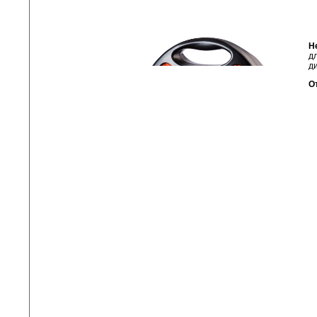
H
д
д
О